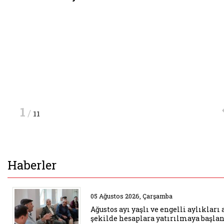
"Başlangıç Düzey Psiko-sosyal Destek Eğitimi" bitti
Haberin Detayı
Haberin Detayı
1
/
11
Haberler
Belgeyi aç: agustos ayi yasli ve 
05 Ağustos 2026, Çarşamba
Ağustos ayı yaşlı ve engelli aylıkları 
şekilde hesaplara yatırılmaya başla