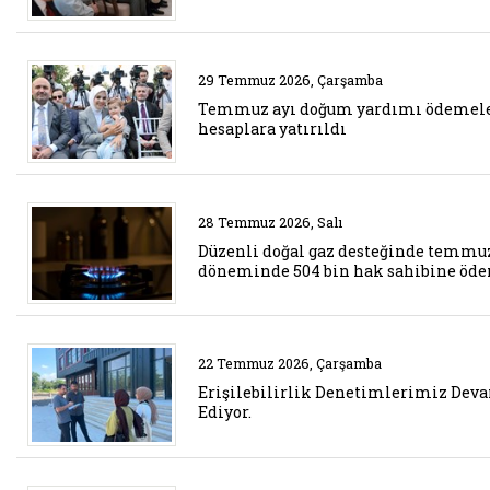
Belgeyi aç: temmuz ayi dogum ya
29 Temmuz 2026, Çarşamba
Temmuz ayı doğum yardımı ödemel
hesaplara yatırıldı
Belgeyi aç: duzenli dogal gaz 
28 Temmuz 2026, Salı
Düzenli doğal gaz desteğinde temmu
döneminde 504 bin hak sahibine öd
Belgeyi aç: erisilebilirlik dene
22 Temmuz 2026, Çarşamba
Erişilebilirlik Denetimlerimiz Dev
Ediyor.