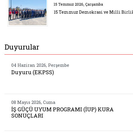
Belgeyi aç: 15 temmuz demokrasi
15 Temmuz 2026, Çarşamba
15 Temmuz Demokrasi ve Milli Birli
Duyurular
04 Haziran 2026, Perşembe
Duyuru (EKPSS)
08 Mayıs 2026, Cuma
İŞ GÜÇÜ UYUM PROGRAMI (İUP) KURA
SONUÇLARI