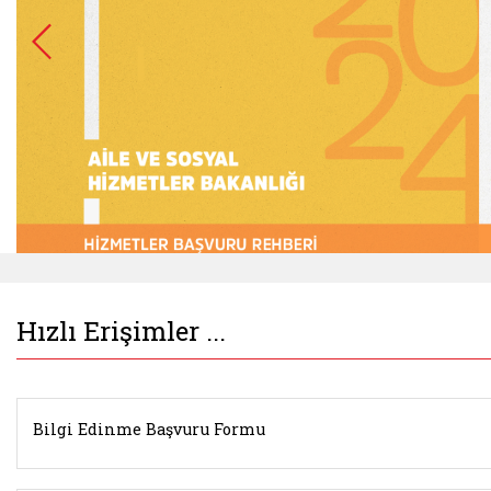
Hızlı Erişimler ...
Belgeyi aç: hizmetler basvuru rehberi (yeni sekm
Bilgi Edinme Başvuru Formu