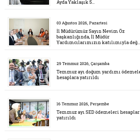
Ayda Yaklaşık 5…
Belgeyi aç: il mudurumuz sn ne
03 Ağustos 2026, Pazartesi
İl Müdürümüz Sayın Nevim Öz
başkanlığında, İl Müdür
Yardımcılarımızın katılımıyla değ
Belgeyi aç: temmuz ayi dogum ya
29 Temmuz 2026, Çarşamba
Temmuz ayı doğum yardımı ödemel
hesaplara yatırıldı
Belgeyi aç: temmuz ayi sed odeme
16 Temmuz 2026, Perşembe
Temmuz ayı SED ödemeleri hesaplar
yatırıldı