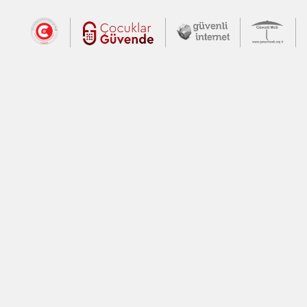
Dış Bağlantılar
Cumhurbaşkanlığı İletişim Merkezi (CİM
Çocuklar Güvende (yeni 
Güvenli İnte
Güv