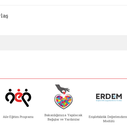
laş
Bakanlığımıza Yapılacak
Aile Eğitim Programı
Erişilebilirlik Değerlendir
Bağışlar ve Yardımlar
Modülü
e açılır)
enim Ailem (yeni sekmede açılır)
Aile Eğitim Programı (yeni sekmede açılır
Bakanlığımıza Yapılacak 
Erişile