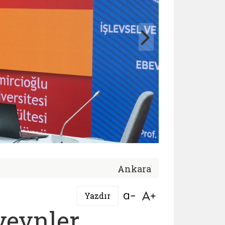
Ankara
Bağlantıyı aç
Bağlantıyı aç
Yazdır
veynler