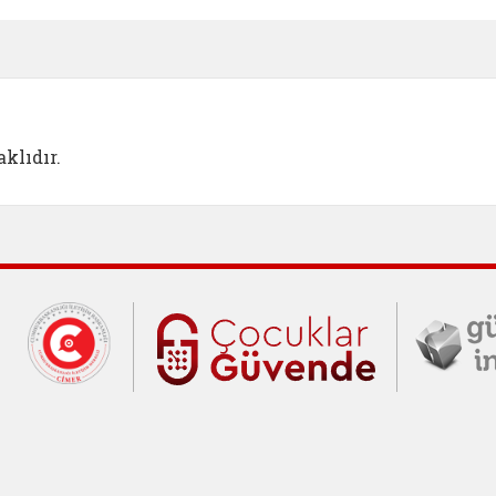
klıdır.
Cumhurbaşkanlığı İletişim Merkezi (C
Çocuklar Gü