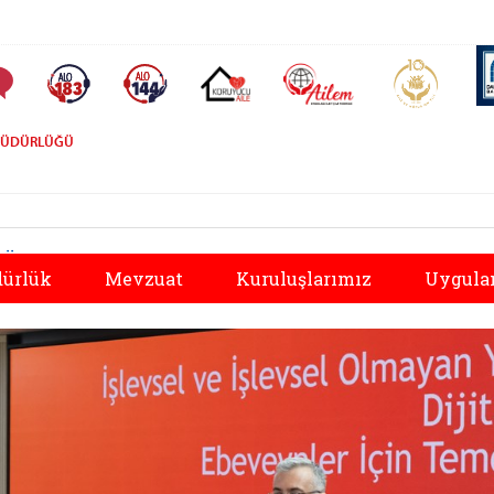
AİLEM İletişim Merkezi
Aile ve 
Sıkça Sorulan Sorular
Alo 183 (yeni sekmede açılır)
Alo 144 (yeni sekmede açılır)
Koruyucu Aile (yeni sekmede açılır)
 MÜDÜRLÜĞÜ
Önceki
dürlük
Mevzuat
Kuruluşlarımız
Uygula