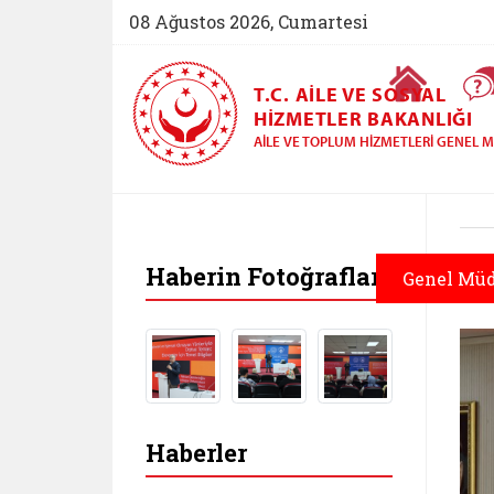
08 Ağustos 2026, Cumartesi
Ana Sayfa
T.C. AILE VE SOSYAL
HIZMETLER BAKANLIĞI
AILE VE TOPLUM HIZMETLERI GENEL
Haberin Fotoğrafları
Genel Mü
Haberler