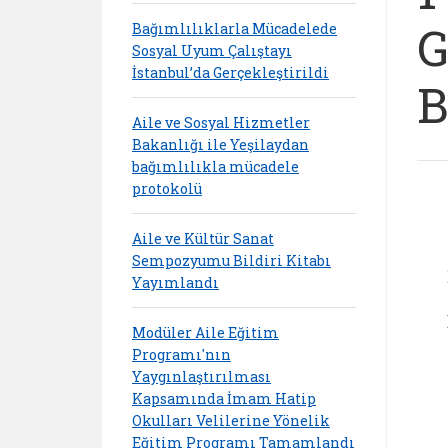
G
Bağımlılıklarla Mücadelede
Sosyal Uyum Çalıştayı
İstanbul’da Gerçekleştirildi
B
Aile ve Sosyal Hizmetler
Bakanlığı ile Yeşilaydan
bağımlılıkla mücadele
protokolü
Aile ve Kültür Sanat
Sempozyumu Bildiri Kitabı
Yayımlandı
Modüler Aile Eğitim
Programı'nın
Yaygınlaştırılması
Kapsamında İmam Hatip
Okulları Velilerine Yönelik
Eğitim Programı Tamamlandı