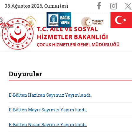
Sosyal M
Faceboo
Ins
08 Ağustos 2026, Cumartesi
AİLEM İletişim Merkezi (yeni sekmede açılır)
Aile ve Nüfus On Yılı (yeni sekmede açılır)
Darülaceze bağış sayfası (yeni sekme
açılır)
 Aile (yeni sekmede açılır)
T.C. AILE VE SOSYAL
HIZMETLER BAKANLIĞI
ÇOCUK HIZMETLERI GENEL MÜDÜRLÜĞÜ
Çocuk Hizmetleri G
Duyurular
E-Bülten Haziran Sayımız Yayımlandı.
E-Bülten Mayıs Sayımız Yayımlandı.
E-Bülten Nisan Sayımız Yayımlandı.