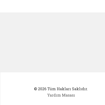
Kadın Girişimci (yeni sekmede açıl
İlk Öğ
© 2026 Tüm Hakları Saklıdır.
Yardım Masası