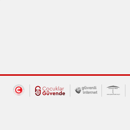
Dış Bağlantılar
Cumhurbaşkanlığı İletişim Merkezi (CİM
Çocuklar Güvende (yeni 
Güvenli İnte
Güv