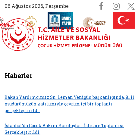
Sosyal M
Faceboo
Ins
06 Ağustos 2026, Perşembe
AİLEM İletişim Merkezi (yeni sekmede açılır)
Aile ve Nüfus On Yılı (yeni sekmede açılır)
Darülaceze bağış sayfası (yeni sekme
açılır)
 Aile (yeni sekmede açılır)
T.C. AILE VE SOSYAL
HIZMETLER BAKANLIĞI
ÇOCUK HIZMETLERI GENEL MÜDÜRLÜĞÜ
Çocuk Hizmetleri G
Haberler
Bakan Yardımcımız Sn. Leman Yenigün başkanlığında, 81 il
müdürümüzün katılımıyla çevrim içi bir toplantı
gerçekleştirildi.
İstanbul’da Çocuk Bakım Kuruluşları İstişare Toplantısı
Gerçekleştirildi.