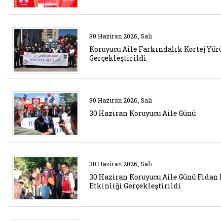
Belgeyi aç: etkinlik 6
30 Haziran 2026, Salı
Koruyucu Aile Farkındalık Kortej Yür
Gerçekleştirildi
Belgeyi aç: etkinlik 5
30 Haziran 2026, Salı
30 Haziran Koruyucu Aile Günü
Belgeyi aç: etkinklik
30 Haziran 2026, Salı
30 Haziran Koruyucu Aile Günü Fidan
Etkinliği Gerçekleştirildi