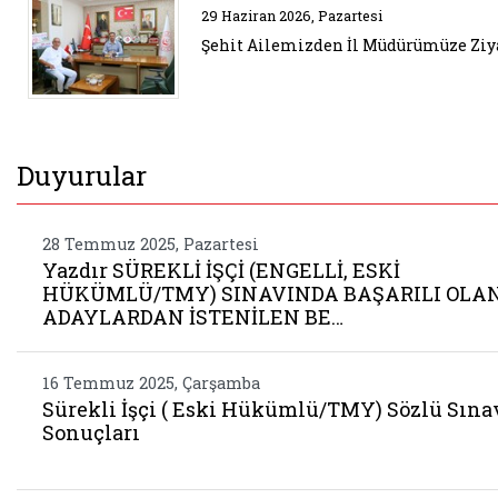
Belgeyi aç: ziyaret 68
29 Haziran 2026, Pazartesi
Şehit Ailemizden İl Müdürümüze Ziy
Duyurular
28 Temmuz 2025, Pazartesi
Yazdır SÜREKLİ İŞÇİ (ENGELLİ, ESKİ
HÜKÜMLÜ/TMY) SINAVINDA BAŞARILI OLA
ADAYLARDAN İSTENİLEN BE…
16 Temmuz 2025, Çarşamba
Sürekli İşçi ( Eski Hükümlü/TMY) Sözlü Sına
Sonuçları