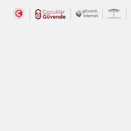
Dış Bağlantılar
Cumhurbaşkanlığı İletişim Merkezi (CİM
Çocuklar Güvende (yeni 
Güvenli İnte
Güv