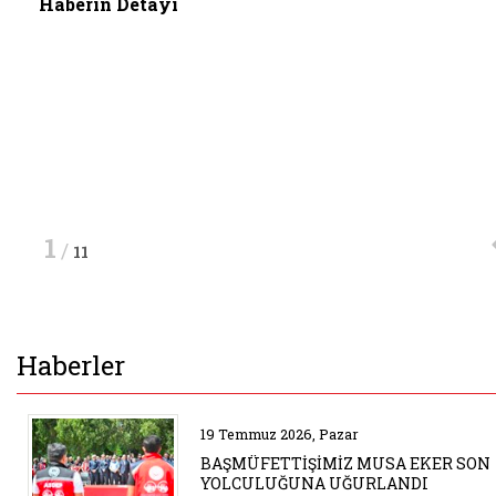
Haberin Detayı
Haberin Detayı
Haberin Detayı
1
/
11
Haberler
Belgeyi aç: anma
19 Temmuz 2026, Pazar
BAŞMÜFETTİŞİMİZ MUSA EKER SON
YOLCULUĞUNA UĞURLANDI