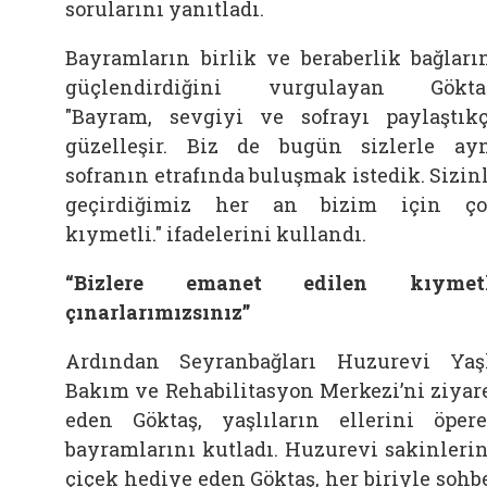
sorularını yanıtladı.
Bayramların birlik ve beraberlik bağları
güçlendirdiğini vurgulayan Gökta
"Bayram, sevgiyi ve sofrayı paylaştık
güzelleşir. Biz de bugün sizlerle ay
sofranın etrafında buluşmak istedik. Sizin
geçirdiğimiz her an bizim için ç
kıymetli." ifadelerini kullandı.
“Bizlere emanet edilen kıymetl
çınarlarımızsınız”
Ardından Seyranbağları Huzurevi Yaş
Bakım ve Rehabilitasyon Merkezi’ni ziyar
eden Göktaş, yaşlıların ellerini öper
bayramlarını kutladı. Huzurevi sakinleri
çiçek hediye eden Göktaş, her biriyle sohb