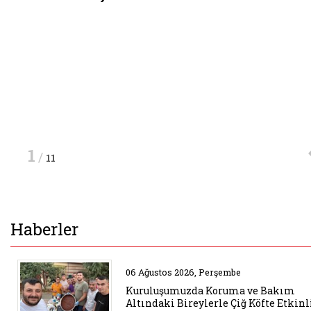
Haberin Detayı
Haberin Detayı
Haberin Detayı
Haberin Detayı
Haberin Detayı
Haberin Detayı
Haberin Detayı
Haberin Detayı
1
/
11
Haberler
Belgeyi aç: etkinlik engelsiz ya
06 Ağustos 2026, Perşembe
Kuruluşumuzda Koruma ve Bakım
Altındaki Bireylerle Çiğ Köfte Etkinl