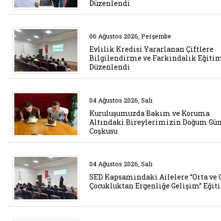
Düzenlendi
Belgeyi aç: egitim 13
06 Ağustos 2026, Perşembe
Evlilik Kredisi Yararlanan Çiftlere
Bilgilendirme ve Farkındalık Eğiti
Düzenlendi
Belgeyi aç: haci salih ve mine 
04 Ağustos 2026, Salı
Kuruluşumuzda Bakım ve Koruma
Altındaki Bireylerimizin Doğum Gü
Coşkusu
Belgeyi aç: egitim 12
04 Ağustos 2026, Salı
SED Kapsamındaki Ailelere “Orta ve 
Çocukluktan Ergenliğe Gelişim” Eğit