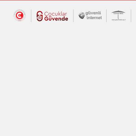
Dış Bağlantılar
Cumhurbaşkanlığı İletişim Merkezi (CİM
Çocuklar Güvende (yeni 
Güvenli İnte
Güv