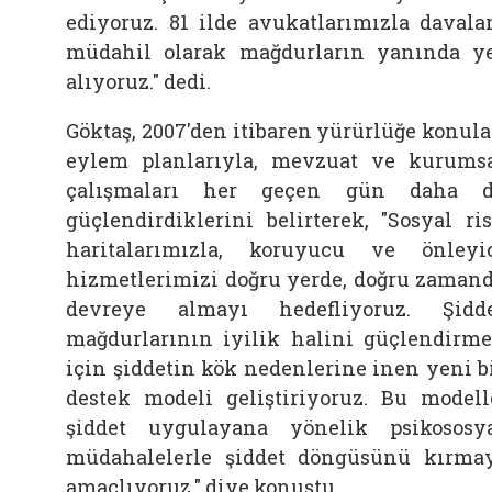
ediyoruz. 81 ilde avukatlarımızla davala
müdahil olarak mağdurların yanında y
alıyoruz." dedi.
Göktaş, 2007'den itibaren yürürlüğe konul
eylem planlarıyla, mevzuat ve kurums
çalışmaları her geçen gün daha d
güçlendirdiklerini belirterek, "Sosyal ri
haritalarımızla, koruyucu ve önleyi
hizmetlerimizi doğru yerde, doğru zaman
devreye almayı hedefliyoruz. Şidd
mağdurlarının iyilik halini güçlendirm
için şiddetin kök nedenlerine inen yeni b
destek modeli geliştiriyoruz. Bu modell
şiddet uygulayana yönelik psikososy
müdahalelerle şiddet döngüsünü kırma
amaçlıyoruz." diye konuştu.