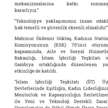
mekanizmalarına katkı sunmay
kararlıyız."
"Teknolojiye yaklaşımımız insan odakl
hak temelli ve güvenlik eksenli olmalıdır”
Mahinur Özdemir Göktaş, Kadının Statü
Komisyonunun (KSK) 70'inci oturu
kapsamında, Aile ve Sosyal Hizmetl
Bakanlığı, İslam İşbirliği Teşkilatı 
Gambiya ortaklığında düzenlenen y
etkinliğe de katıldı.
"İslam İşbirliği Teşkilatı (İİT) Ü
Devletlerinde Eşitliğin, Kadın Liderliğini
Mentorluk ve Kapsayıcılığın İlerletilme
ile Yeni ve Teknoloji Destekli Zarar
Uygulamalar da Dâhil Olmak Üzere Zarar