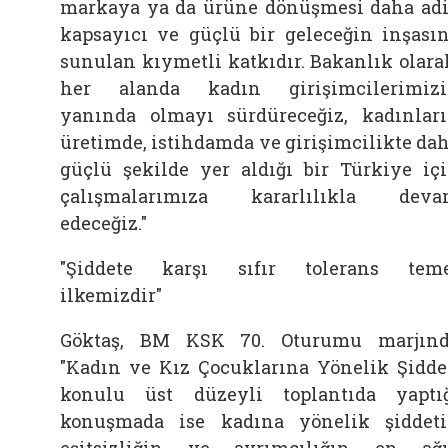
markaya ya da ürüne dönüşmesi daha adi
kapsayıcı ve güçlü bir geleceğin inşası
sunulan kıymetli katkıdır. Bakanlık olara
her alanda kadın girişimcilerimiz
yanında olmayı sürdüreceğiz, kadınlar
üretimde, istihdamda ve girişimcilikte da
güçlü şekilde yer aldığı bir Türkiye iç
çalışmalarımıza kararlılıkla dev
edeceğiz."
"Şiddete karşı sıfır tolerans tem
ilkemizdir"
Göktaş, BM KSK 70. Oturumu marjın
"Kadın ve Kız Çocuklarına Yönelik Şidde
konulu üst düzeyli toplantıda yaptı
konuşmada ise kadına yönelik şiddet
eşitsizliğin ve ayrımcılığın en ağı