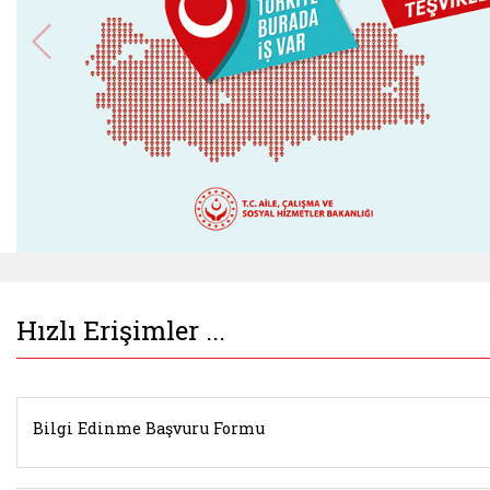
Belgeyi aç: istihdamseferberligi.ailevecalisma.g
Hızlı Erişimler ...
Bilgi Edinme Başvuru Formu