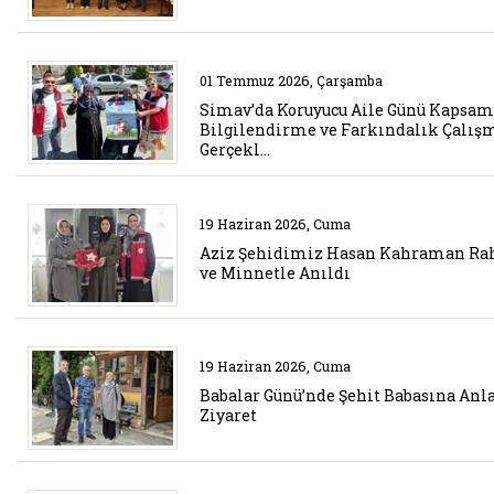
Belgeyi aç: simav da koruyucu a
01 Temmuz 2026, Çarşamba
Simav’da Koruyucu Aile Günü Kapsa
Bilgilendirme ve Farkındalık Çalış
Gerçekl…
Belgeyi aç: aziz sehidimiz has
19 Haziran 2026, Cuma
Aziz Şehidimiz Hasan Kahraman R
ve Minnetle Anıldı
Belgeyi aç: babalar gunu nde seh
19 Haziran 2026, Cuma
Babalar Günü’nde Şehit Babasına Anl
Ziyaret