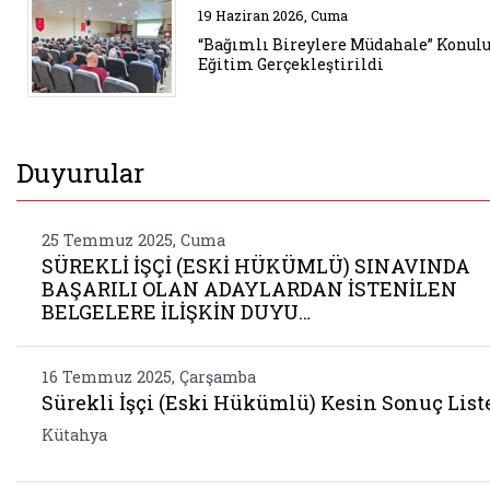
Belgeyi aç: bagimli bireylere mu
19 Haziran 2026, Cuma
“Bağımlı Bireylere Müdahale” Konul
Eğitim Gerçekleştirildi
Duyurular
25 Temmuz 2025, Cuma
SÜREKLİ İŞÇİ (ESKİ HÜKÜMLÜ) SINAVINDA
BAŞARILI OLAN ADAYLARDAN İSTENİLEN
BELGELERE İLİŞKİN DUYU…
16 Temmuz 2025, Çarşamba
Sürekli İşçi (Eski Hükümlü) Kesin Sonuç List
Kütahya