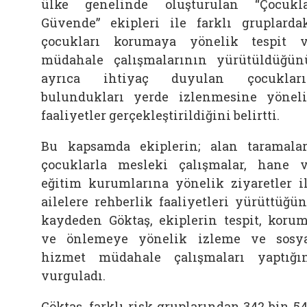
ülke genelinde oluşturulan “Çocukl
Güvende” ekipleri ile farklı gruplarda
çocukları korumaya yönelik tespit 
müdahale çalışmalarının yürütüldüğün
ayrıca ihtiyaç duyulan çocukları
bulundukları yerde izlenmesine yönel
faaliyetler gerçekleştirildiğini belirtti.
Bu kapsamda ekiplerin; alan taramalar
çocuklarla mesleki çalışmalar, hane 
eğitim kurumlarına yönelik ziyaretler i
ailelere rehberlik faaliyetleri yürüttüğü
kaydeden Göktaş, ekiplerin tespit, koru
ve önlemeye yönelik izleme ve sosy
hizmet müdahale çalışmaları yaptığı
vurguladı.
Göktaş, farklı risk gruplarından 342 bin 5