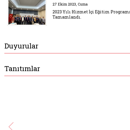
Belgeyi aç: 2023 yili hizmet ic
27 Ekim 2023, Cuma
2023 Yılı Hizmet İçi Eğitim Progra
Tamamlandı.
Duyurular
Tanıtımlar