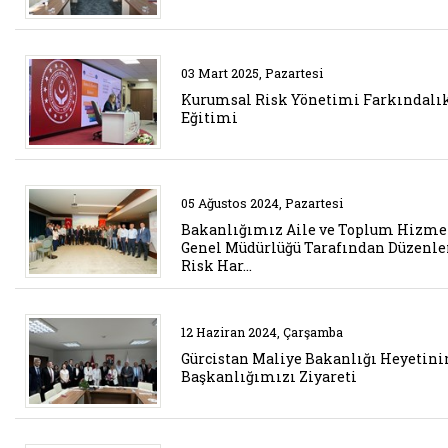
Belgeyi aç: kurumsal risk yonet
03 Mart 2025, Pazartesi
Kurumsal Risk Yönetimi Farkındalı
Eğitimi
Belgeyi aç: risk haritasi calista
05 Ağustos 2024, Pazartesi
Bakanlığımız Aile ve Toplum Hizme
Genel Müdürlüğü Tarafından Düzenl
Risk Har…
Belgeyi aç: gurcistan maliye bak
12 Haziran 2024, Çarşamba
Gürcistan Maliye Bakanlığı Heyetini
Başkanlığımızı Ziyareti