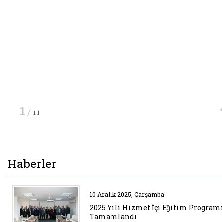
Faaliyetler Sürecinin Denetimi Tamamlandı
Haberin Detayı
Haberin Detayı
Haberin Detayı
Haberin Detayı
1
/
11
Haberler
Belgeyi aç: 2025 yili hizmet ic
10 Aralık 2025, Çarşamba
2025 Yılı Hizmet İçi Eğitim Progra
Tamamlandı.