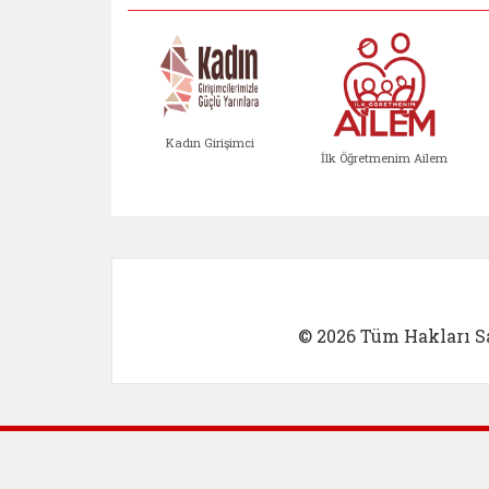
Kadın Girişimci
İlk Öğretmenim Ailem
Kadın Girişimci (yeni sekmed
İlk Öğretm
© 2026 Tüm Hakları Sa
Dış Bağlantılar