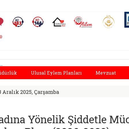
AİLEM İletişim Merkezi
Aile ve 
Sıkça Sorulan Sorular
Alo 183 (yeni sekmede açılır)
Alo 144 (yeni sekmede açılır)
Koruyucu Aile (yeni sekmede açılır)
ĞÜ
el Müdürlüğü | Kad
Önceki
üdürlük
Ulusal Eylem Planları
Mevzuat
3 Aralık 2025, Çarşamba
adına Yönelik Şiddetle Müc