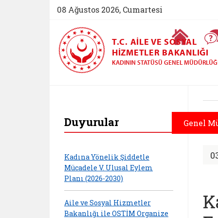
08 Ağustos 2026, Cumartesi
Ana Sayfa
T.C. AILE VE SOSYAL
HIZMETLER BAKANLIĞI
KADININ STATÜSÜ GENEL MÜDÜRLÜ
Kadının Statüsü Gen
Duyurular
Genel M
0
Kadına Yönelik Şiddetle
Mücadele V. Ulusal Eylem
Planı (2026-2030)
K
Aile ve Sosyal Hizmetler
Bakanlığı ile OSTİM Organize