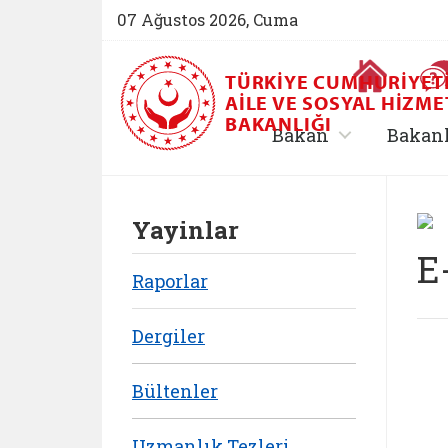
07 Ağustos 2026, Cuma
Ana Sayfa
TÜRKIYE CUMHURIYET
AILE VE SOSYAL HIZME
BAKANLIĞI
, alt menü içe
Bakan
Bakan
Yayinlar
E
Raporlar
Dergiler
Bültenler
Uzmanlık Tezleri