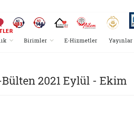
AİLEM İletişim Merkezi
Aile ve 
Sıkça Sorulan Sorular
Alo 183 (yeni sekmede açılır)
Alo 144 (yeni sekmede açılır)
Koruyucu Aile (yeni sekmede açılır)
I
TLER
rir
, alt menü içerir
, alt menü içerir
lık
Birimler
E-Hizmetler
Yayınlar
-Bülten 2021 Eylül - Ekim