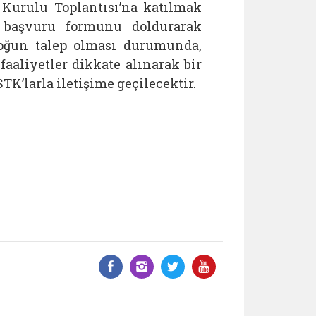
Kurulu Toplantısı’na katılmak
n başvuru formunu doldurarak
Yoğun talep olması durumunda,
faaliyetler dikkate alınarak bir
K’larla iletişime geçilecektir.
Facebook üzerinde paylaş
Instagram'da paylaş
Twitter üzerinde 
YouTube üzer