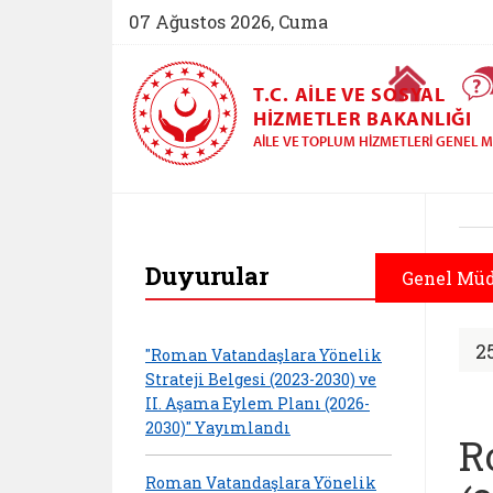
07 Ağustos 2026, Cuma
Ana Sayfa
T.C. AILE VE SOSYAL
HIZMETLER BAKANLIĞI
AILE VE TOPLUM HIZMETLERI GENEL
Aile ve Toplum Hiz
Duyurular
Genel Mü
2
"Roman Vatandaşlara Yönelik
Strateji Belgesi (2023-2030) ve
II. Aşama Eylem Planı (2026-
2030)" Yayımlandı
R
Roman Vatandaşlara Yönelik