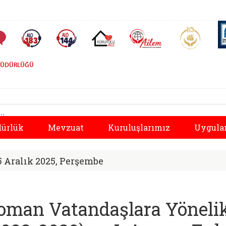
AİLEM İletişim Merkezi
Aile ve 
Sıkça Sorulan Sorular
Alo 183 (yeni sekmede açılır)
Alo 144 (yeni sekmede açılır)
Koruyucu Aile (yeni sekmede açılır)
 MÜDÜRLÜĞÜ
metleri Genel Müdür
Önceki
dürlük
Mevzuat
Kuruluşlarımız
Uygula
5 Aralık 2025, Perşembe
oman Vatandaşlara Yönelik 