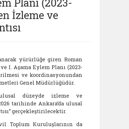
em Planı (2023-
n İzleme ve
ntısı
lanarak yürürlüğe giren Roman
) ve I. Aşama Eylem Planı (2023-
irilmesi ve koordinasyonundan
metleri Genel Müdürlüğüdür.
lusal düzeyde izleme ve
026 tarihinde Ankara’da ulusal
sı” gerçekleştirilecektir.
vil Toplum Kuruluşlarının da