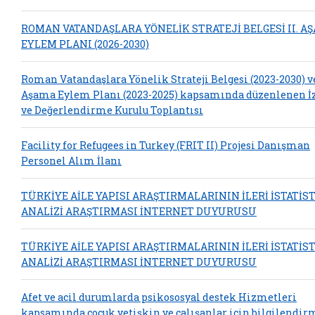
ROMAN VATANDAŞLARA YÖNELİK STRATEJİ BELGESİ II. A
EYLEM PLANI (2026-2030)
Roman Vatandaşlara Yönelik Strateji Belgesi (2023-2030) ve
Aşama Eylem Planı (2023-2025) kapsamında düzenlenen 
ve Değerlendirme Kurulu Toplantısı
Facility for Refugees in Turkey (FRIT II) Projesi Danışman
Personel Alım İlanı
TÜRKİYE AİLE YAPISI ARAŞTIRMALARININ İLERİ İSTATİS
ANALİZİ ARAŞTIRMASI İNTERNET DUYURUSU
TÜRKİYE AİLE YAPISI ARAŞTIRMALARININ İLERİ İSTATİS
ANALİZİ ARAŞTIRMASI İNTERNET DUYURUSU
Afet ve acil durumlarda psikososyal destek Hizmetleri
kapsamında çocuk yetişkin ve çalışanlar için bilgilendir