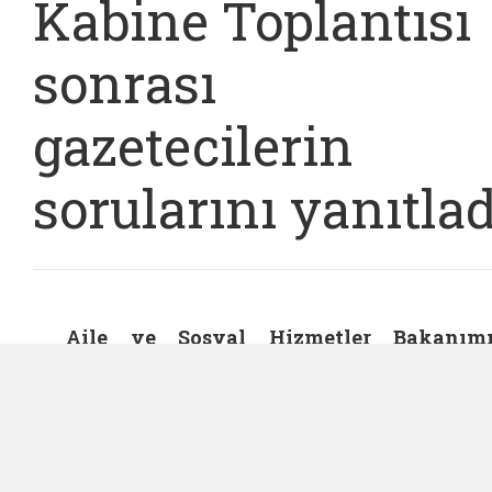
Kabine Toplantısı
sonrası
gazetecilerin
sorularını yanıtlad
Aile ve Sosyal Hizmetler Bakanım
Mahinur Özdemir Göktaş, Resmi Gazete'
yayımlanan yeni yönetmelikle kreşler
ve gündüz bakımevlerinde çocuklar
gelişimi ve güvenliğini riske atan standa
dışı uygulamalara son vermek adına i