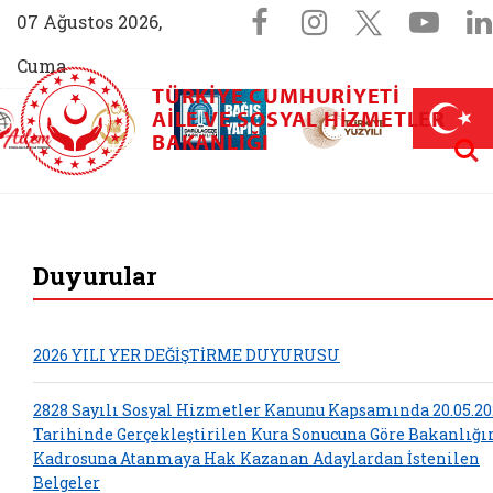
Sosyal Medya 
Facebook sayfam
Instagram s
X (Twit
You
07 Ağustos 2026,
Cuma
TÜRKIYE CUMHURIYETI
AİLEM İletişim Merkezi (yeni sekmede açılır)
Aile ve Nüfus On Yılı (yeni sekmede açılır)
AILE VE SOSYAL HIZMETLER
Darülaceze bağış sayfası (yeni sekme
açılır)
 Aile (yeni sekmede açılır)
Aram
BAKANLIĞI
T.C. Aile ve Sosyal 
Duyurular
2026 YILI YER DEĞİŞTİRME DUYURUSU
2828 Sayılı Sosyal Hizmetler Kanunu Kapsamında 20.05.20
Tarihinde Gerçekleştirilen Kura Sonucuna Göre Bakanlığ
Kadrosuna Atanmaya Hak Kazanan Adaylardan İstenilen
Belgeler