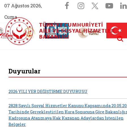
Sosyal Medya 
Facebook sayfam
Instagram s
X (Twit
You
07 Ağustos 2026,
Cuma
TÜRKIYE CUMHURIYETI
AİLEM İletişim Merkezi (yeni sekmede açılır)
Aile ve Nüfus On Yılı (yeni sekmede açılır)
AILE VE SOSYAL HIZMETLER
Darülaceze bağış sayfası (yeni sekme
açılır)
 Aile (yeni sekmede açılır)
Aram
BAKANLIĞI
T.C. Aile ve Sosyal 
Duyurular
2026 YILI YER DEĞİŞTİRME DUYURUSU
2828 Sayılı Sosyal Hizmetler Kanunu Kapsamında 20.05.20
Tarihinde Gerçekleştirilen Kura Sonucuna Göre Bakanlığ
Kadrosuna Atanmaya Hak Kazanan Adaylardan İstenilen
Belgeler