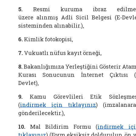
5.
Resmi kuruma ibraz edilme
üzere alınmış Adli Sicil Belgesi (E-Devl
sisteminden alınabilir.),
6.
Kimlik fotokopisi,
7.
Vukuatlı nüfus kayıt örneği,
8.
Bakanlığımıza Yerleştiğini Gösterir Ata
Kurası Sonucunun İnternet Çıktısı 
Devlet),
9.
Kamu Görevlileri Etik Sözleşme
(
indirmek için tıklayınız
) (imzalanar
gönderilecektir.),
10.
Mal Bildirim Formu (
indirmek iç
tıklayınız
) (Form eksiksiz doldurulup, ön 