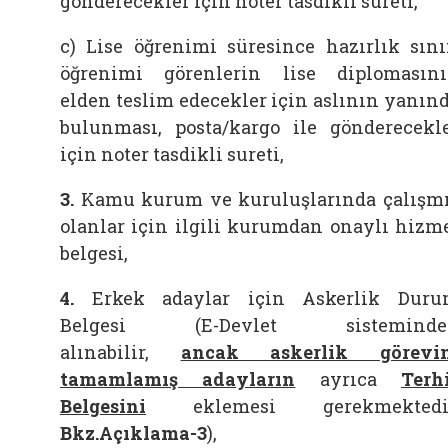
gönderecekler için noter tasdikli sureti,
c) Lise öğrenimi süresince hazırlık sını
öğrenimi görenlerin lise diplomasın
elden teslim edecekler için aslının yanın
bulunması, posta/kargo ile gönderecekl
için noter tasdikli sureti,
3.
Kamu kurum ve kuruluşlarında çalışm
olanlar için ilgili kurumdan onaylı hizm
belgesi,
4.
Erkek adaylar için Askerlik Dur
Belgesi (E-Devlet sisteminde
alınabilir,
ancak askerlik görevin
tamamlamış adayların
ayrıca
Terh
Belgesini
eklemesi gerekmektedir
Bkz.Açıklama-3
),