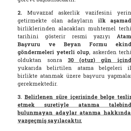
2.
Muvazzaf askerlik vazifesini yeri
getirmekte olan adayların
ilk aşama
birliklerinden alacakları muhtemel terh
tarihini gösterir resmi yazıyı
Atam
Başvuru ve Beyan Formu ekind
göndermeleri yeterli olup
, askerden terh
olduktan sonra
30 (otuz) gün için
yukarıda belirtilen atama belgeleri i
birlikte atanmak üzere başvuru yapmala
gerekmektedir.
3.
Belirlenen süre içerisinde belge tesl
etmek suretiyle atanma talebind
bulunmayan adaylar atanma hakkınd
vazgeçmiş sayılacaktır.