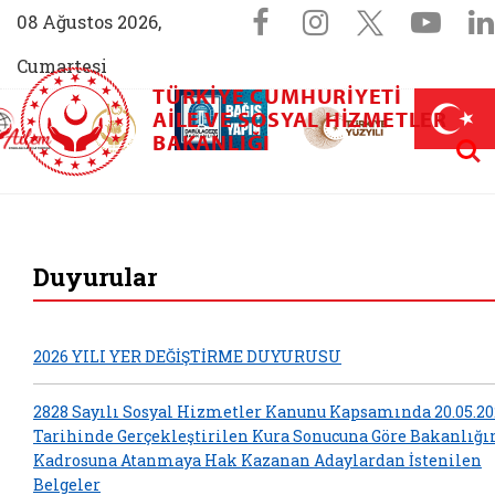
Sosyal Medya 
Facebook sayfam
Instagram s
X (Twit
You
08 Ağustos 2026,
Cumartesi
TÜRKIYE CUMHURIYETI
AİLEM İletişim Merkezi (yeni sekmede açılır)
Aile ve Nüfus On Yılı (yeni sekmede açılır)
AILE VE SOSYAL HIZMETLER
Darülaceze bağış sayfası (yeni sekme
açılır)
 Aile (yeni sekmede açılır)
Aram
BAKANLIĞI
T.C. Aile ve Sosyal 
Duyurular
2026 YILI YER DEĞİŞTİRME DUYURUSU
2828 Sayılı Sosyal Hizmetler Kanunu Kapsamında 20.05.20
Tarihinde Gerçekleştirilen Kura Sonucuna Göre Bakanlığ
Kadrosuna Atanmaya Hak Kazanan Adaylardan İstenilen
Belgeler