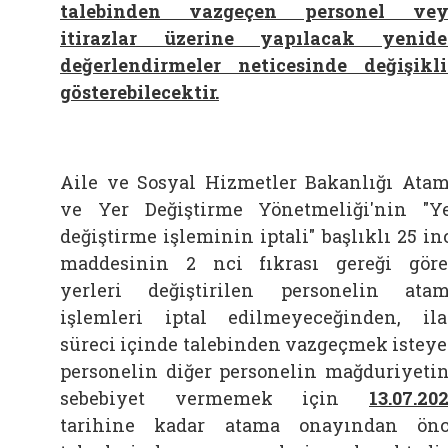
talebinden vazgeçen personel vey
itirazlar üzerine yapılacak yenid
değerlendirmeler neticesinde değişikl
gösterebilecektir.
Aile ve Sosyal Hizmetler Bakanlığı Ata
ve Yer Değiştirme Yönetmeliği'nin "Y
değiştirme işleminin iptali" başlıklı 25 in
maddesinin 2 nci fıkrası gereği gör
yerleri değiştirilen personelin ata
işlemleri iptal edilmeyeceğinden,
il
süreci içinde talebinden vazgeçmek istey
personelin diğer personelin mağduriyeti
sebebiyet vermemek için
13.07.20
tarihine kadar atama onayından ön