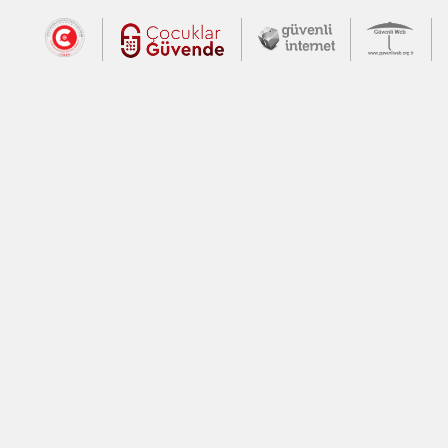
Dış Bağlantılar
Cumhurbaşkanlığı İletişim Merkezi (CİM
Çocuklar Güvende (yeni 
Güvenli İnte
Güv