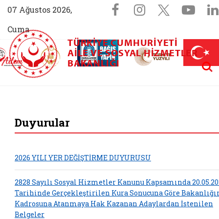
Sosyal Medya 
Facebook sayfam
Instagram s
X (Twit
You
07 Ağustos 2026,
Cuma
TÜRKIYE CUMHURIYETI
AİLEM İletişim Merkezi (yeni sekmede açılır)
Aile ve Nüfus On Yılı (yeni sekmede açılır)
AILE VE SOSYAL HIZMETLER
Darülaceze bağış sayfası (yeni sekme
açılır)
 Aile (yeni sekmede açılır)
Aram
BAKANLIĞI
T.C. Aile ve Sosyal 
Duyurular
2026 YILI YER DEĞİŞTİRME DUYURUSU
2828 Sayılı Sosyal Hizmetler Kanunu Kapsamında 20.05.20
Tarihinde Gerçekleştirilen Kura Sonucuna Göre Bakanlığ
Kadrosuna Atanmaya Hak Kazanan Adaylardan İstenilen
Belgeler