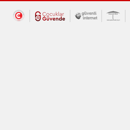
Dış Bağlantılar
Cumhurbaşkanlığı İletişim Merkezi (CİM
Çocuklar Güvende (yeni 
Güvenli İnte
Güv