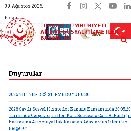
Sosyal Medya 
Facebook sayfam
Instagram s
X (Twit
You
09 Ağustos 2026,
Pazar
TÜRKIYE CUMHURIYETI
AİLEM İletişim Merkezi (yeni sekmede açılır)
Aile ve Nüfus On Yılı (yeni sekmede açılır)
AILE VE SOSYAL HIZMETLER
Darülaceze bağış sayfası (yeni sekme
açılır)
 Aile (yeni sekmede açılır)
Aram
BAKANLIĞI
T.C. Aile ve Sosy
Duyurular
2026 YILI YER DEĞİŞTİRME DUYURUSU
2828 Sayılı Sosyal Hizmetler Kanunu Kapsamında 20.05.20
Tarihinde Gerçekleştirilen Kura Sonucuna Göre Bakanlığ
Kadrosuna Atanmaya Hak Kazanan Adaylardan İstenilen
Belgeler