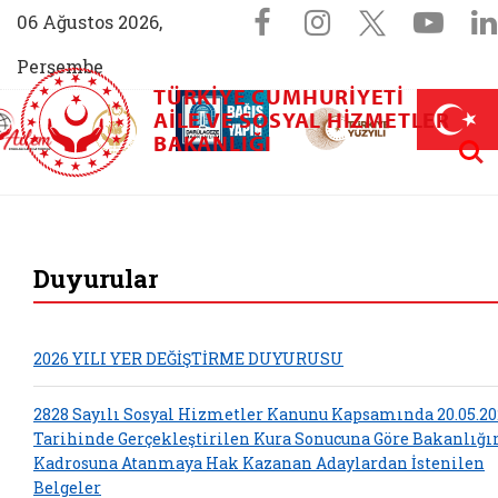
Sosyal Medya 
Facebook sayfam
Instagram s
X (Twit
You
06 Ağustos 2026,
Perşembe
TÜRKIYE CUMHURIYETI
AİLEM İletişim Merkezi (yeni sekmede açılır)
Aile ve Nüfus On Yılı (yeni sekmede açılır)
AILE VE SOSYAL HIZMETLER
Darülaceze bağış sayfası (yeni sekme
açılır)
 Aile (yeni sekmede açılır)
Aram
BAKANLIĞI
T.C. Aile ve Sosyal 
Duyurular
2026 YILI YER DEĞİŞTİRME DUYURUSU
2828 Sayılı Sosyal Hizmetler Kanunu Kapsamında 20.05.20
Tarihinde Gerçekleştirilen Kura Sonucuna Göre Bakanlığ
Kadrosuna Atanmaya Hak Kazanan Adaylardan İstenilen
Belgeler