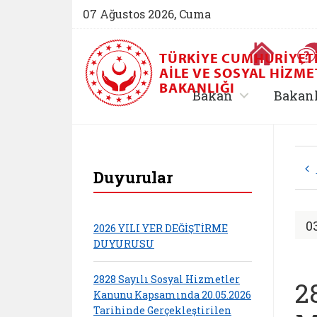
07 Ağustos 2026, Cuma
Ana Sayfa
TÜRKIYE CUMHURIYET
AILE VE SOSYAL HIZME
BAKANLIĞI
, alt menü içe
Bakan
Bakan
T.C. Aile ve Sosyal
Duyurular
0
2026 YILI YER DEĞİŞTİRME
DUYURUSU
2828 Sayılı Sosyal Hizmetler
2
Kanunu Kapsamında 20.05.2026
Tarihinde Gerçekleştirilen