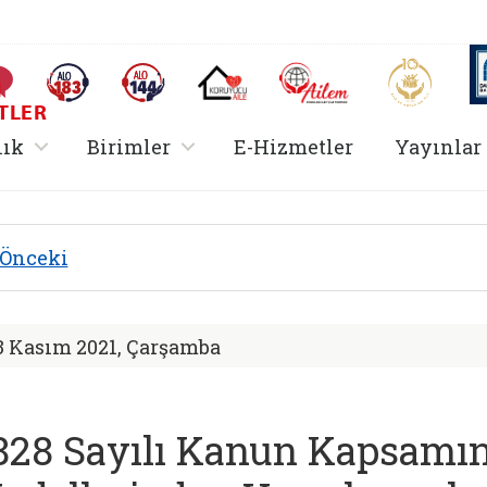
AİLEM İletişim Merkezi
Aile ve 
Sıkça Sorulan Sorular
Alo 183 (yeni sekmede açılır)
Alo 144 (yeni sekmede açılır)
Koruyucu Aile (yeni sekmede açılır)
I
TLER
rir
, alt menü içerir
, alt menü içerir
lık
Birimler
E-Hizmetler
Yayınlar
 Hizmetler Bakanlığ
Önceki
3 Kasım 2021, Çarşamba
828 Sayılı Kanun Kapsamı