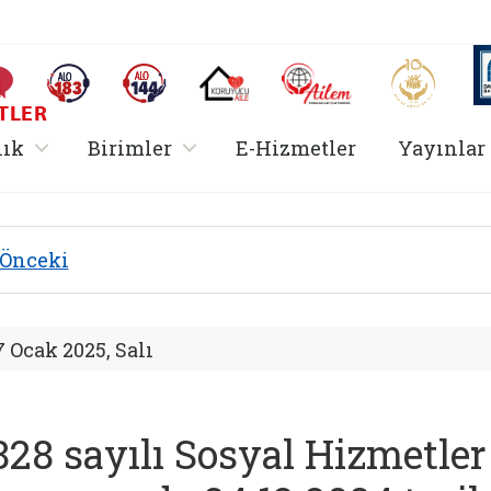
AİLEM İletişim Merkezi
Aile ve 
Sıkça Sorulan Sorular
Alo 183 (yeni sekmede açılır)
Alo 144 (yeni sekmede açılır)
Koruyucu Aile (yeni sekmede açılır)
I
TLER
rir
, alt menü içerir
, alt menü içerir
lık
Birimler
E-Hizmetler
Yayınlar
 Hizmetler Bakanlığ
Önceki
7 Ocak 2025, Salı
828 sayılı Sosyal Hizmetle