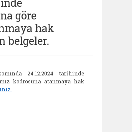
hinde
una göre
anmaya hak
 belgeler.
amında 24.12.2024 tarihinde
ğımız kadrosuna atanmaya hak
ınız.