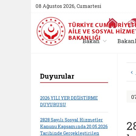
08 Ağustos 2026, Cumartesi
Ana Sayfa
TÜRKIYE CUMHURIYET
AILE VE SOSYAL HIZME
BAKANLIĞI
, alt menü içe
Bakan
Bakan
T.C. Aile ve Sosyal
Duyurular
0
2026 YILI YER DEĞİŞTİRME
DUYURUSU
2828 Sayılı Sosyal Hizmetler
2
Kanunu Kapsamında 20.05.2026
Tarihinde Gerçekleştirilen