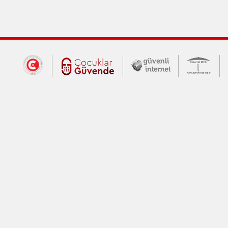
Dış Bağlantılar
Cumhurbaşkanlığı İletişim Merkezi (CİM
Çocuklar Güvende (yeni 
Güvenli İnte
Güv