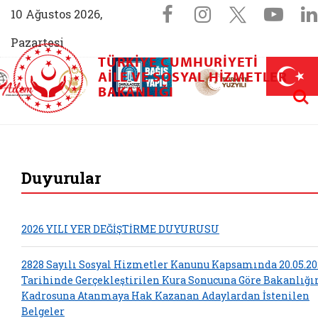
Sosyal Medya 
Facebook sayfam
Instagram s
X (Twit
You
10 Ağustos 2026,
Pazartesi
TÜRKIYE CUMHURIYETI
AİLEM İletişim Merkezi (yeni sekmede açılır)
Aile ve Nüfus On Yılı (yeni sekmede açılır)
AILE VE SOSYAL HIZMETLER
Darülaceze bağış sayfası (yeni sekme
açılır)
 Aile (yeni sekmede açılır)
Aram
BAKANLIĞI
T.C. Aile ve Sosyal 
Duyurular
2026 YILI YER DEĞİŞTİRME DUYURUSU
2828 Sayılı Sosyal Hizmetler Kanunu Kapsamında 20.05.20
Tarihinde Gerçekleştirilen Kura Sonucuna Göre Bakanlığ
Kadrosuna Atanmaya Hak Kazanan Adaylardan İstenilen
Belgeler