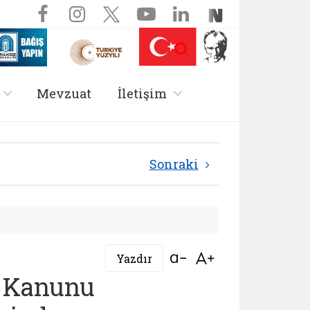
Sosyal Medya ve Dil Seç
Facebook sayfamız (yeni sekm
Instagram sayfamız (yeni
X (Twitter) sayfamız
YouTube kanalımı
LinkedIn sayf
NSosyal s
 (yeni sekmede açılır)
Aramayı aç
Nüfus On Yılı (yeni sekmede açılır)
Darülaceze bağış sayfası (yeni sekmede açılır)
, alt menü içerir
, alt menü içerir
Mevzuat
İletişim
ı | 3713 Sayılı Terö
Sonraki
Bağlantıyı aç
Bağlantıyı aç
Yazdır
e Kanunu