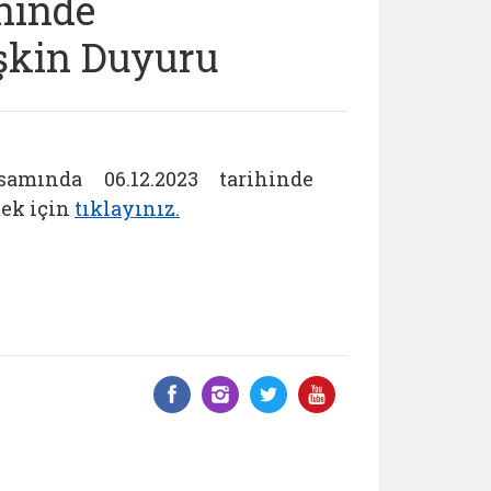
hinde
işkin Duyuru
amında 06.12.2023 tarihinde
mek için
tıklayınız.
Facebook üzerinde paylaş
Instagram'da paylaş
Twitter üzerinde 
YouTube üzer