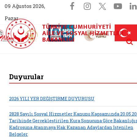
Sosyal Medya 
Facebook sayfam
Instagram s
X (Twit
You
09 Ağustos 2026,
Pazar
TÜRKIYE CUMHURIYETI
AİLEM İletişim Merkezi (yeni sekmede açılır)
Aile ve Nüfus On Yılı (yeni sekmede açılır)
AILE VE SOSYAL HIZMETLER
Darülaceze bağış sayfası (yeni sekme
açılır)
 Aile (yeni sekmede açılır)
Aram
BAKANLIĞI
T.C. Aile ve Sosyal
Duyurular
2026 YILI YER DEĞİŞTİRME DUYURUSU
2828 Sayılı Sosyal Hizmetler Kanunu Kapsamında 20.05.20
Tarihinde Gerçekleştirilen Kura Sonucuna Göre Bakanlığ
Kadrosuna Atanmaya Hak Kazanan Adaylardan İstenilen
Belgeler