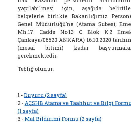
hak kazanan personelin atamaların
yapılabilmesi için, aşağıda belirtil
belgelerle birlikte Bakanlığımız Person
Genel Müdürlüğü’ne (Atama Şubesi; Em
Mh.17. Cadde No:13 C Blok K:2 Eme
Çankaya/06520 ANKARA) 16.10.2020 tarihi
(mesai bitimi) kadar başvurmalar
gerekmektedir.
Tebliğ olunur.
1 -
Duyuru (2 sayfa)
2 -
AÇSHB Atama ve Taahhut ve Bilgi Form
(1 sayfa)
3 -
Mal Bildirimi Formu (2 sayfa)