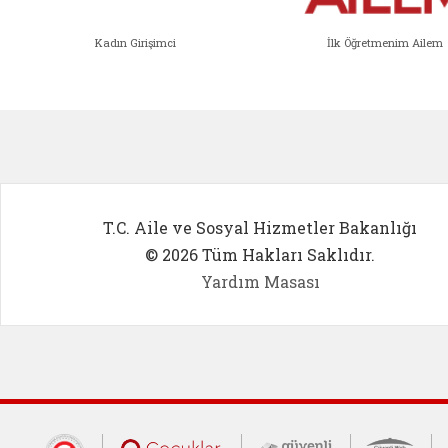
Kadın Girişimci
İlk Öğretmenim Ailem
Kadın Girişimci (yeni sekmede açıl
İlk Öğ
T.C. Aile ve Sosyal Hizmetler Bakanlığı
© 2026 Tüm Hakları Saklıdır.
Yardım Masası
Cumhurbaşkanlığı İletişim Merkezi (CİM
Çocuklar Güvende (yeni 
Güvenli İnte
Güv