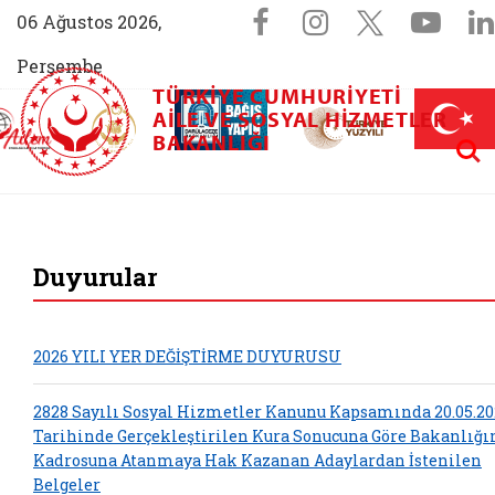
Sosyal Medya 
Facebook sayfam
Instagram s
X (Twit
You
06 Ağustos 2026,
Perşembe
TÜRKIYE CUMHURIYETI
AİLEM İletişim Merkezi (yeni sekmede açılır)
Aile ve Nüfus On Yılı (yeni sekmede açılır)
AILE VE SOSYAL HIZMETLER
Darülaceze bağış sayfası (yeni sekme
açılır)
 Aile (yeni sekmede açılır)
Aram
BAKANLIĞI
T.C. Aile ve Sosyal
Duyurular
2026 YILI YER DEĞİŞTİRME DUYURUSU
2828 Sayılı Sosyal Hizmetler Kanunu Kapsamında 20.05.20
Tarihinde Gerçekleştirilen Kura Sonucuna Göre Bakanlığ
Kadrosuna Atanmaya Hak Kazanan Adaylardan İstenilen
Belgeler