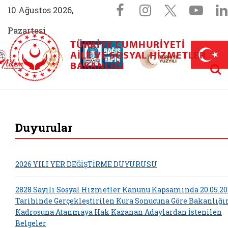
Sosyal Medya 
Facebook sayfam
Instagram s
X (Twit
You
10 Ağustos 2026,
Pazartesi
TÜRKIYE CUMHURIYETI
AİLEM İletişim Merkezi (yeni sekmede açılır)
Aile ve Nüfus On Yılı (yeni sekmede açılır)
AILE VE SOSYAL HIZMETLER
Darülaceze bağış sayfası (yeni sekme
açılır)
 Aile (yeni sekmede açılır)
Aram
BAKANLIĞI
T.C. Aile ve Sosyal 
Duyurular
2026 YILI YER DEĞİŞTİRME DUYURUSU
2828 Sayılı Sosyal Hizmetler Kanunu Kapsamında 20.05.20
Tarihinde Gerçekleştirilen Kura Sonucuna Göre Bakanlığ
Kadrosuna Atanmaya Hak Kazanan Adaylardan İstenilen
Belgeler