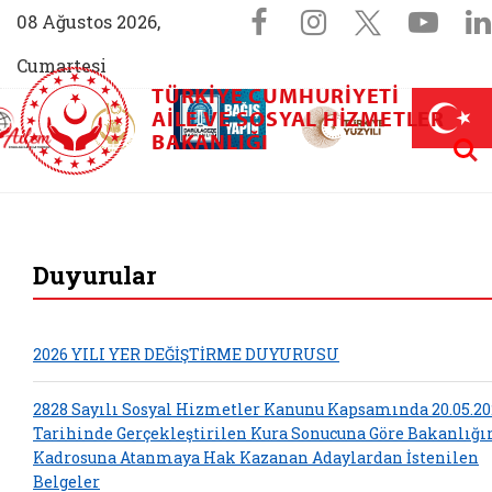
Sosyal Medya 
Facebook sayfam
Instagram s
X (Twit
You
08 Ağustos 2026,
Cumartesi
TÜRKIYE CUMHURIYETI
AİLEM İletişim Merkezi (yeni sekmede açılır)
Aile ve Nüfus On Yılı (yeni sekmede açılır)
AILE VE SOSYAL HIZMETLER
Darülaceze bağış sayfası (yeni sekme
açılır)
 Aile (yeni sekmede açılır)
Aram
BAKANLIĞI
T.C. Aile ve Sosyal
Duyurular
2026 YILI YER DEĞİŞTİRME DUYURUSU
2828 Sayılı Sosyal Hizmetler Kanunu Kapsamında 20.05.20
Tarihinde Gerçekleştirilen Kura Sonucuna Göre Bakanlığ
Kadrosuna Atanmaya Hak Kazanan Adaylardan İstenilen
Belgeler