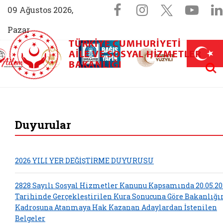
Sosyal Medya 
Facebook sayfam
Instagram s
X (Twit
You
09 Ağustos 2026,
Pazar
TÜRKIYE CUMHURIYETI
AİLEM İletişim Merkezi (yeni sekmede açılır)
Aile ve Nüfus On Yılı (yeni sekmede açılır)
AILE VE SOSYAL HIZMETLER
Darülaceze bağış sayfası (yeni sekme
açılır)
 Aile (yeni sekmede açılır)
Aram
BAKANLIĞI
T.C. Aile ve Sosy
Duyurular
2026 YILI YER DEĞİŞTİRME DUYURUSU
2828 Sayılı Sosyal Hizmetler Kanunu Kapsamında 20.05.20
Tarihinde Gerçekleştirilen Kura Sonucuna Göre Bakanlığ
Kadrosuna Atanmaya Hak Kazanan Adaylardan İstenilen
Belgeler