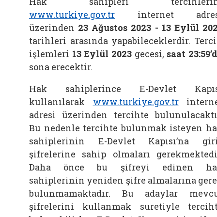
Hak sahipleri tercihlerin
www.turkiye.gov.tr
internet adres
üzerinden
23 Ağustos 2023 - 13
Eylül 20
tarihleri arasında yapabileceklerdir. Terc
işlemleri
13 Eylül 2023
gecesi,
saat 23:59’
sona erecektir.
Hak sahiplerince E-Devlet Kapıs
kullanılarak
www.turkiye.gov.tr
intern
adresi üzerinden tercihte bulunulacaktı
Bu nedenle tercihte bulunmak isteyen h
sahiplerinin E-Devlet Kapısı’na gir
şifrelerine sahip olmaları gerekmektedi
Daha önce bu şifreyi edinen ha
sahiplerinin yeniden şifre almalarına ger
bulunmamaktadır. Bu adaylar mevc
şifrelerini kullanmak suretiyle tercih