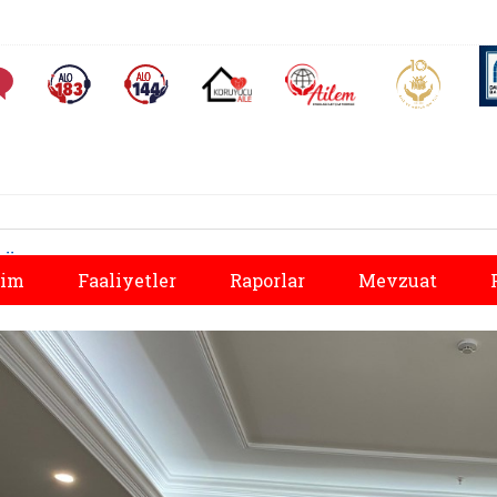
AİLEM İletişim Merkezi
Aile ve 
Sıkça Sorulan Sorular
Alo 183 (yeni sekmede açılır)
Alo 144 (yeni sekmede açılır)
Koruyucu Aile (yeni sekmede açılır)
Önceki
tim
Faaliyetler
Raporlar
Mevzuat