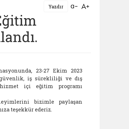
Bağlantıyı aç
Bağlantıyı aç
Yazdır
Eğitim
andı.
inasyonunda, 23-27 Ekim 2023
güvenlik, iş sürekliliği ve dış
 hizmet içi eğitim programı
eyimlerini bizimle paylaşan
ıza teşekkür ederiz.