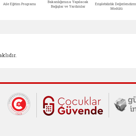
Bakanlığımıza Yapılacak
Aile Eğitim Programı
Erişilebilirlik Değerlendir
Bağışlar ve Yardımlar
Modülü
e açılır)
enim Ailem (yeni sekmede açılır)
Aile Eğitim Programı (yeni sekmede açılır
Bakanlığımıza Yapılacak 
Erişile
klıdır.
Cumhurbaşkanlığı İletişim Merkezi (C
Çocuklar Gü