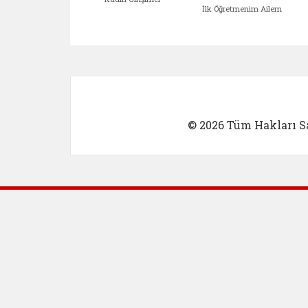
İlk Öğretmenim Ailem
Kadın Girişimci (yeni sekmed
İlk Öğretm
© 2026 Tüm Hakları Sa
Dış Bağlantılar