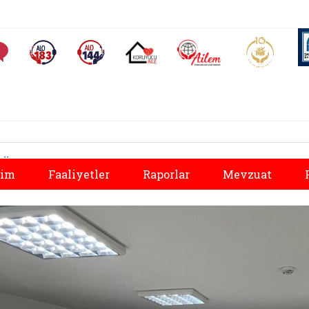
AİLEM İletişim Merkezi
Aile ve 
Sıkça Sorulan Sorular
Alo 183 (yeni sekmede açılır)
Alo 144 (yeni sekmede açılır)
Koruyucu Aile (yeni sekmede açılır)
Önceki
tim
Faaliyetler
Raporlar
Mevzuat