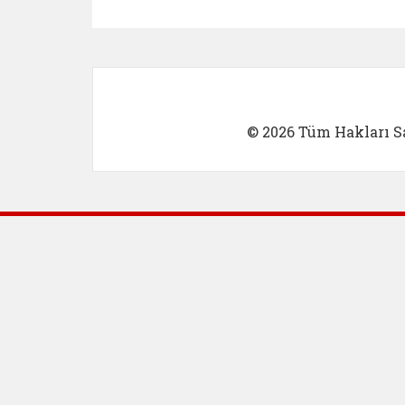
Kadın Girişimci (yeni sekmed
İlk Öğretm
© 2026 Tüm Hakları Sa
Dış Bağlantılar