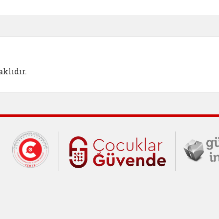
e açılır)
enim Ailem (yeni sekmede açılır)
Aile Eğitim Programı (yeni sekmede açılır
Bakanlığımıza Yapılacak 
Erişile
klıdır.
Cumhurbaşkanlığı İletişim Merkezi (C
Çocuklar Gü