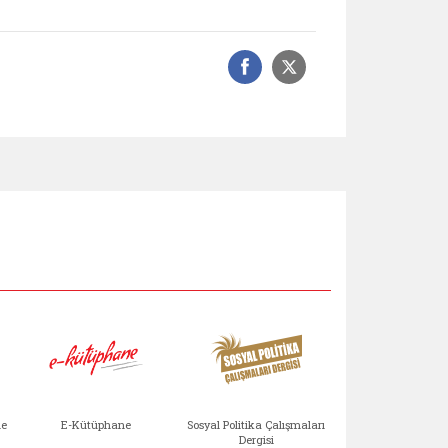
Facebook üzerinde
Sosyal medyad
Aile Çocuk Derg
me
E-Kütüphane
Sosyal Politika Çalışmaları
Dergisi