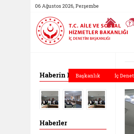
06 Ağustos 2026, Perşembe
Ana Sayfa
T.C. AILE VE SOSYAL
HIZMETLER BAKANLIĞI
İÇ DENETIM BAŞKANLIĞI
Haberin Fotoğrafları
Başkanlık
İç Dene
Haberler