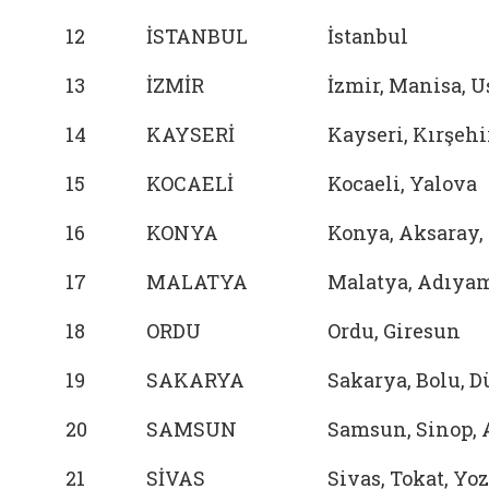
12
İSTANBUL
İstanbul
13
İZMİR
İzmir, Manisa, 
14
KAYSERİ
Kayseri, Kırşehi
15
KOCAELİ
Kocaeli, Yalova
16
KONYA
Konya, Aksaray,
17
MALATYA
Malatya, Adıya
18
ORDU
Ordu, Giresun
19
SAKARYA
Sakarya, Bolu, D
20
SAMSUN
Samsun, Sinop,
21
SİVAS
Sivas, Tokat, Yo