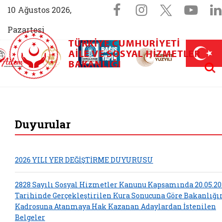
Sosyal Medya 
Facebook sayfam
Instagram s
X (Twit
You
10 Ağustos 2026,
Pazartesi
TÜRKIYE CUMHURIYETI
AİLEM İletişim Merkezi (yeni sekmede açılır)
Aile ve Nüfus On Yılı (yeni sekmede açılır)
AILE VE SOSYAL HIZMETLER
Darülaceze bağış sayfası (yeni sekme
açılır)
 Aile (yeni sekmede açılır)
Aram
BAKANLIĞI
T.C. Aile ve Sosyal
Duyurular
2026 YILI YER DEĞİŞTİRME DUYURUSU
2828 Sayılı Sosyal Hizmetler Kanunu Kapsamında 20.05.20
Tarihinde Gerçekleştirilen Kura Sonucuna Göre Bakanlığ
Kadrosuna Atanmaya Hak Kazanan Adaylardan İstenilen
Belgeler