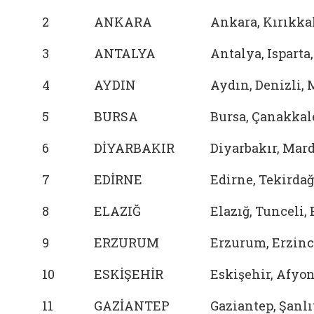
2
ANKARA
Ankara, Kırıkka
3
ANTALYA
Antalya, Isparta
4
AYDIN
Aydın, Denizli,
5
BURSA
Bursa, Çanakkale
6
DİYARBAKIR
Diyarbakır, Mard
7
EDİRNE
Edirne, Tekirdağ
8
ELAZIĞ
Elazığ, Tunceli,
9
ERZURUM
Erzurum, Erzinca
10
ESKİŞEHİR
Eskişehir, Afyon
11
GAZİANTEP
Gaziantep, Şanl