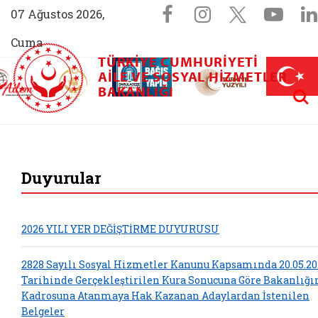
Sosyal Medya 
Facebook sayfam
Instagram s
X (Twit
You
07 Ağustos 2026,
Cuma
TÜRKIYE CUMHURIYETI
AİLEM İletişim Merkezi (yeni sekmede açılır)
Aile ve Nüfus On Yılı (yeni sekmede açılır)
AILE VE SOSYAL HIZMETLER
Darülaceze bağış sayfası (yeni sekme
açılır)
 Aile (yeni sekmede açılır)
Aram
BAKANLIĞI
T.C. Aile ve Sosyal 
Duyurular
2026 YILI YER DEĞİŞTİRME DUYURUSU
2828 Sayılı Sosyal Hizmetler Kanunu Kapsamında 20.05.20
Tarihinde Gerçekleştirilen Kura Sonucuna Göre Bakanlığ
Kadrosuna Atanmaya Hak Kazanan Adaylardan İstenilen
Belgeler