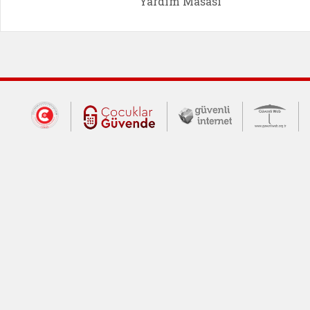
Yardım Masası
Dış Bağlantılar
Cumhurbaşkanlığı İletişim Merkezi (CİM
Çocuklar Güvende (yeni 
Güvenli İnte
Güv