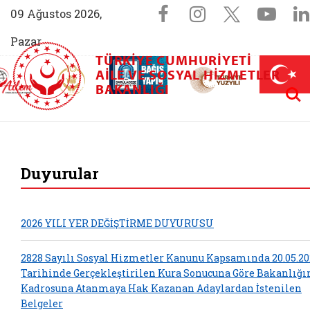
Sosyal Medya 
Facebook sayfam
Instagram s
X (Twit
You
09 Ağustos 2026,
Pazar
TÜRKIYE CUMHURIYETI
AİLEM İletişim Merkezi (yeni sekmede açılır)
Aile ve Nüfus On Yılı (yeni sekmede açılır)
AILE VE SOSYAL HIZMETLER
Darülaceze bağış sayfası (yeni sekme
açılır)
 Aile (yeni sekmede açılır)
Aram
BAKANLIĞI
T.C. Aile ve Sosyal 
Duyurular
2026 YILI YER DEĞİŞTİRME DUYURUSU
2828 Sayılı Sosyal Hizmetler Kanunu Kapsamında 20.05.20
Tarihinde Gerçekleştirilen Kura Sonucuna Göre Bakanlığ
Kadrosuna Atanmaya Hak Kazanan Adaylardan İstenilen
Belgeler